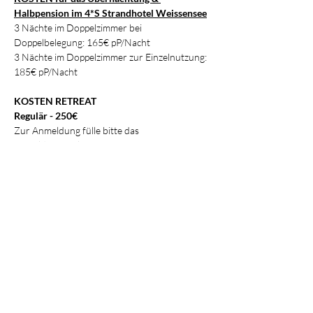
Halbpension im 4*S Strandhotel Weissensee
3 Nächte im Doppelzimmer bei 
Doppelbelegung: 165€ pP/Nacht
3 Nächte im Doppelzimmer zur Einzelnutzung: 
185€ pP/Nacht
KOSTEN RETREAT
Regulär - 250€
Zur Anmeldung fülle bitte das 
Anmeldeformular aus.
Stornierungsbedingungen:
91+ Tage vor Veranstaltungsbeginn: 75% 
Rückerstattung
90 bis 60 Tage vor Veranstaltungsbeginn: 50% 
Rückerstattung
60 bis 0 Tage vor Veranstaltungsbeginn: 0% 
Rückerstattung
Falls du an dem Workshop/Retreat aus 
privaten Gründen nicht teilgenommen 
werden kann (z.B. bei Erkrankung, 