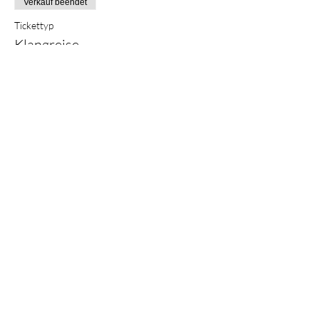
Verkauf beendet
Tickettyp
Klangreise
Preis
25,00 €
+0,63 € Ticket-Servicegebühr