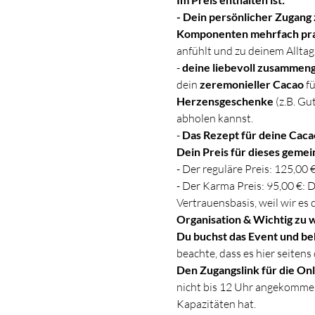
- Dein persönlicher Zugang
Komponenten mehrfach pra
anfühlt und zu deinem Alltag
- 
deine liebevoll zusammeng
dein 
zeremonieller Cacao
 f
Herzensgeschenke
 (z.B. G
abholen kannst.
- 
Das Rezept für deine Cac
Dein Preis für dieses geme
- Der reguläre Preis: 125,00 
- Der Karma Preis: 95,00 €: D
Vertrauensbasis, weil wir es
Organisation & Wichtig zu w
Du buchst das Event und be
beachte, dass es hier seite
Den Zugangslink für die Onl
nicht bis 12 Uhr angekommen
Kapazitäten hat.