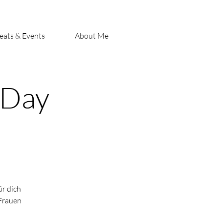
eats & Events
About Me
 Day
ür dich
 Frauen