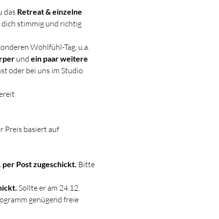
u das 
Retreat & einzelne 
r dich stimmig und richtig 
sonderen Wohlfühl-Tag, u.a. 
rper
 und 
ein paar weitere 
t oder bei uns im Studio 
ereit
 Preis basiert auf 
 per Post zugeschickt.
 Bitte 
ickt. 
Sollte er am 24.12. 
rogramm genügend freie 