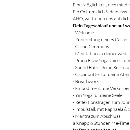
Eine Möglichkeit, dich mit di
Ein Ort, um dich & deine Wei
AHO, wir freuen uns auf dich
Dein Tagesablauf und auf wa
- Welcome
- Zubereitung deines Cacaos
- Cacao Ceremony
- Meditation zu deiner weibl
- Prana Flow Yoga Juice – de
- Sound Bath: Deine Reise z
- Cacaobutter für deine Atem
- Breathwork
- Embodiment: die Verkörper
- Yin Yoga für deine Seele
- Reflektionsfragen zum Jour
- Impulstalk mit Raphaela & 
- Mantra zum Abschluss
à Knapp 6 Stunden Me-Time 
Im Preis enthalten ist: