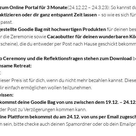
 zum Online Portal für 3 Monate
(24.12.22 – 24.3.23): So kannst d
ktizieren
oder dir ganz entspannt Zeit lassen
 – so wie es sich fü
 passt.
estellte Goodie Bag mit hochwertigen Produkten
 für deinen be
ür die Zeremonie sowie 
Cacaobutter für deinen wunderbaren Kö
utscheine), die du entweder per Post nach Hause geschickt bekomms
ao Ceremony und die Reflektionsfragen stehen zum Download
 b
insame Retreat:
€
ieser Preis ist für dich, wenn du nicht mehr bezahlen kannst. Dieser
 dir einfach ermöglichen wollen teilzunehmen.
issen:
kommst deine Goodie Bag von uns zwischen dem 19.12. – 24.12.
ns der Post zu Verzögerungen kommen kann.
ine Plattform bekommst du am 24.12. von uns per Email zugesch
 sein, bitte checke auch deinen Spamordner oder ob dein Emailp