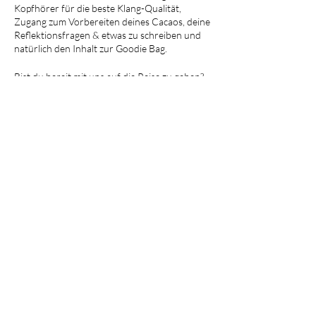
Kopfhörer für die beste Klang-Qualität,
Zugang zum Vorbereiten deines Cacaos, deine
Reflektionsfragen & etwas zu schreiben und
natürlich den Inhalt zur Goodie Bag.
Bist du bereit mit uns auf die Reise zu gehen?
Wir freuen uns so sehr dich zu begleiten und
mit dir, in der Verbindung zwischen Zeit &
Raum, diese kostbaren Stunden zu
verbringen.
AHO, beautiful woman, wir sind ready!
Tickets
Verkauf beendet
Tickettyp
Reguläres Ticket
Mehr Infos