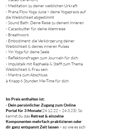
- Meditation zu deiner weiblichen Urkraft
- Prana Flow Yoga Juice – deine Yogapraxis auf
die Weiblichkeit abgestimmt
- Sound Bath: Deine Reise zu deinem Inneren
- Cacaobutter für deine Atemreise
- Breathwork
- Embodiment: die Verkörperung deiner
Weiblichkeit & deines inneren Pulses
- Yin Yoga für deine Seele
- Reflektionsfragen zum Journaln für dich
- Impulstalk mit Raphaela & Steffi zum Thema
Weiblichkeit & Frau sein
- Mantra zum Abschluss
à Knapp 6 Stunden Me-Time für dich
Im Preis enthalten ist:
- Dein persönlicher Zugang zum Online
Portal für 3 Monate
(24.12.22 – 24.3.23): So
kannst du das
Retreat & einzelne
Komponenten mehrfach praktizieren
oder
dir ganz entspannt Zeit lassen
– so wie es sich