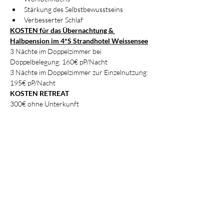
Stärkung des Selbstbewusstseins
Verbesserter Schlaf
KOSTEN für das Übernachtung & 
Halbpension im 4*S Strandhotel Weissensee
3 Nächte im Doppelzimmer bei 
Doppelbelegung: 160€ pP/Nacht
3 Nächte im Doppelzimmer zur Einzelnutzung: 
195€ pP/Nacht
KOSTEN RETREAT
300€ ohne Unterkunft
Zur Anmeldung fülle bitte das 
Anmeldeformular aus.
Stornierungsbedingungen:
91+ Tage vor Veranstaltungsbeginn: 75% 
Rückerstattung
90 bis 60 Tage vor Veranstaltungsbeginn: 50% 
Rückerstattung
60 bis 0 Tage vor Veranstaltungsbeginn: 0% 
Rückerstattung
Falls du an dem Workshop/Retreat aus 
privaten Gründen nicht teilgenommen 