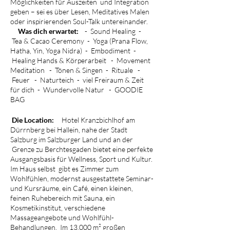
Möglichkeiten für Auszeiten und Integration
geben – sei es über Lesen, Meditatives Malen
oder inspirierenden Soul-Talk untereinander.
Was dich erwartet:
- Sound Healing -
Tea & Cacao Ceremony - Yoga (Prana Flow,
Hatha, Yin, Yoga Nidra) - Embodiment -
Healing Hands & Körperarbeit - Movement
Meditation - Tönen & Singen - Rituale -
Feuer - Naturteich - viel Freiraum & Zeit
für dich - Wundervolle Natur - GOODIE
BAG
Die Location:
Hotel Kranzbichlhof am
Dürrnberg bei Hallein, nahe der Stadt
Salzburg im Salzburger Land und an der
Grenze zu Berchtesgaden bietet eine perfekte
Ausgangsbasis für Wellness, Sport und Kultur.
Im Haus selbst gibt es Zimmer zum
Wohlfühlen, modernst ausgestattete Seminar-
und Kursräume, ein Café, einen kleinen,
feinen Ruhebereich mit Sauna, ein
Kosmetikinstitut, verschiedene
Massageangebote und Wohlfühl-
Behandlungen. Im 13.000 m² großen