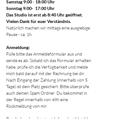
Samstag 9:00 
- 
18:00 Uhr
Sonntag
9:00-  17:00 Uhr
Das Studio ist erst ab 8:40 Uhr geöffnet. 
Vielen Dank für euer Verständnis.
Natürlich machen wir mittags eine ausgiebige 
Pause - ca. 1h.
Anmeldung:
Fülle bitte das Anmeldeformular aus und 
sende es ab. Sobald ich das Formular erhalten 
habe, prüfe ich die Verfügbarkeit und melde 
mich bald darauf mit der Rechnung bei dir. 
Nach Eingang der Zahlung (innerhalb von 5 
Tage) ist dein Platz gesichert. Bitte überprüfe 
auch deinen Spam Ordner. Du bekommst in 
der Regel innerhalb von 48h eine 
Rückmeldung von mir. 
Damit du schon jetzt gut informiert bist, hier 
ein paar praktische Hinweise:
Du brauchst 
keine eigenen 
Instrumente
 mitzubringen. Vor Ort gibt 