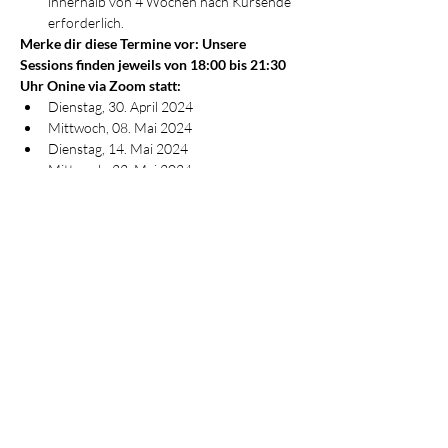
innerhalb von 4 Wochen nach Kursende 
erforderlich.
Merke dir diese Termine vor: Unsere 
Sessions finden jeweils von 18:00 bis 21:30 
Uhr Onine via Zoom statt:
Dienstag, 30. April 2024
Mittwoch, 08. Mai 2024
Dienstag, 14. Mai 2024
Mittwoch, 22. Mai 2024
Dienstag, 28. Mai 2024
Was du in der Ausbildung lernst:
Geschichte von Klang
Die verschiedenen Methoden: Soundhealing, 
Klangmeditation, Klangtherapie, Klangreise
Die Wirkung von Klang
Einsatzgebiete
Anwendungsbereiche
Die verschiedenen Instrumente und ihre 
Wirkung
Spieltechniken
Gehirnwellen
Kosmos & Rhythmus (äußere Rhythmen)