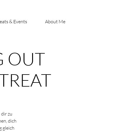
eats & Events
About Me
G OUT
ETREAT
dir zu
en, dich
g gleich