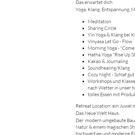
Das erwartet dich:
Yoga, Klang, Entspannung, M
Meditation
Sharing Circle
Yin Yoga & Klang bei K
Vinyasa Let Go - Flow
Morning Yoga - "Come 
Hatha Yoga "Rise Up S
Kakao & Journaling
Soundhealing/Klang
Cozy Night - Schlaf gu
Workshops und Klassen
nach Wetter in unser to
tolles Essen mit Produ
Retreat Location: ein Juwel 
Das Neue Welt Haus
Der modern umgebaute Bauer
Natur & einem magischen Sha
hochwertige und moderne Ei