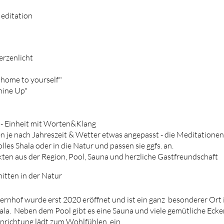
editation
erzenlicht
home to yourself"
hine Up"
t - Einheit mit Worten&Klang
 je nach Jahreszeit & Wetter etwas angepasst - die Meditatione
lles Shala oder in die Natur und passen sie ggfs. an.
kten aus der Region, Pool, Sauna und herzliche Gastfreundschaft
mitten in der Natur
nhof wurde erst 2020 eröffnet und ist ein ganz besonderer Ort
la. Neben dem Pool gibt es eine Sauna und viele gemütliche Ecke
nrichtung lädt zum Wohlfühlen ein.