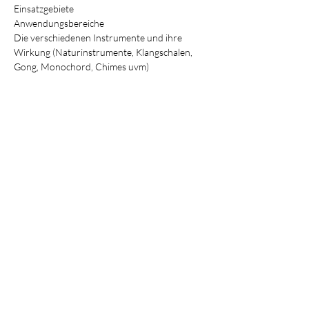
Einsatzgebiete
Anwendungsbereiche
Die verschiedenen Instrumente und ihre 
Wirkung (Naturinstrumente, Klangschalen, 
Gong, Monochord, Chimes uvm)
Spieltechniken
Gehirnwellen
Rhythmus & Frequenzen
Klänge in der Praxis
Selbsterfahrung
Was du in diesem Kurs bekommst:
Zertifikat
Workbook
Tiefes und umfangreiches Wissen über Klang
Tee, Kaffee und Obst
Kosten:
595 €
Anmeldung: